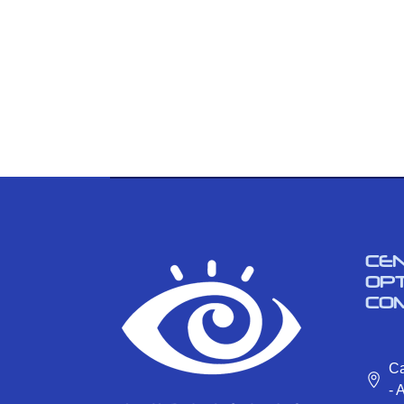
CE
OP
CO
Ca
- 