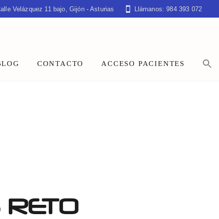
alle Velázquez 11 bajo, Gijón - Asturias
Llámanos: 984 393 072
BLOG
CONTACTO
ACCESO PACIENTES
 RETO