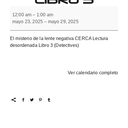
Lectura
desordenada
12:00 am
–
1:00 am
con
mayo 23, 2025
–
mayo 29, 2025
L(-)
Libro
3
El misterio de la lente negativa CERCA Lectura
desordenada Libro 3 (Detectives)
Ver calendario completo