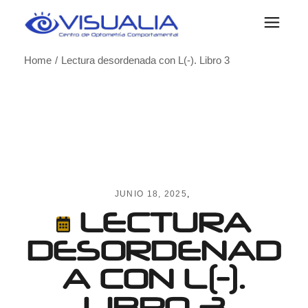
Skip
to
the
content
Home
Lectura desordenada con L(-). Libro 3
JUNIO 18, 2025
LECTURA
DESORDENAD
A CON L(-).
LIBRO 3