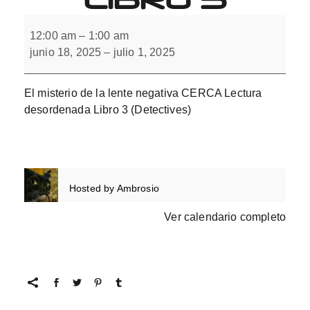
Lectura
desordenada
12:00 am
–
1:00 am
con
junio 18, 2025
–
julio 1, 2025
L(-).
Libro
3
El misterio de la lente negativa CERCA Lectura
desordenada Libro 3 (Detectives)
Hosted by
Ambrosio
Ver calendario completo