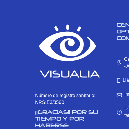
CE
OP
CO
Ca
- 
Ll
in
Número de registro sanitario:
NRS:E3/3560
L-
¡¡GRACIAS!! POR SU
ta
TIEMPO Y POR
HABERSE