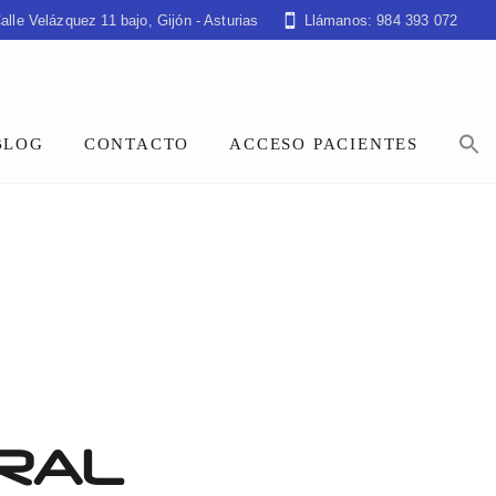
alle Velázquez 11 bajo, Gijón - Asturias
Llámanos: 984 393 072
BLOG
CONTACTO
ACCESO PACIENTES
IRAL