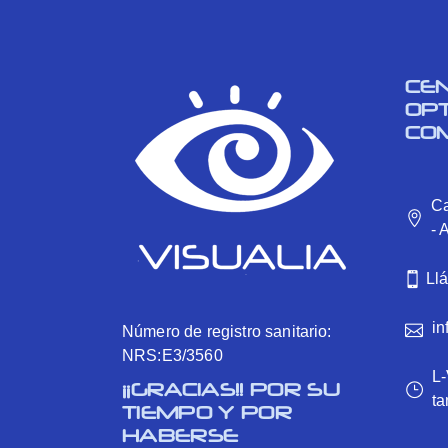
CE
OP
CO
Ca
- 
Ll
in
Número de registro sanitario:
NRS:E3/3560
L-
¡¡GRACIAS!! POR SU
ta
TIEMPO Y POR
HABERSE