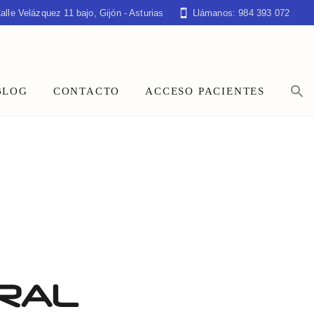
alle Velázquez 11 bajo, Gijón - Asturias
Llámanos: 984 393 072
BLOG
CONTACTO
ACCESO PACIENTES
IRAL