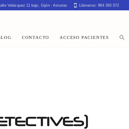
alle Velázquez 11 bajo, Gijón - Asturias
Llámanos: 984 393 072
BLOG
CONTACTO
ACCESO PACIENTES
ETECTIVES)