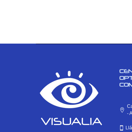
CE
OP
CO
Ca
- 
Ll