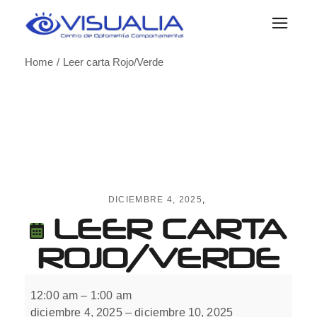
Skip
to
the
content
Home
Leer carta Rojo/Verde
DICIEMBRE 4, 2025
LEER CARTA
ROJO/VERDE
Leer
carta
12:00 am
–
1:00 am
Rojo/Verde
diciembre 4, 2025
–
diciembre 10, 2025