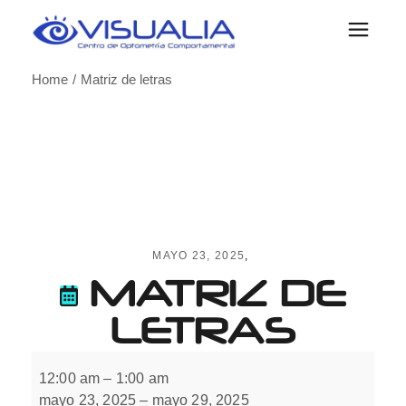
Skip
to
the
content
Home
Matriz de letras
MAYO 23, 2025
MATRIZ DE
LETRAS
Matriz
de
12:00 am
–
1:00 am
letras
mayo 23, 2025
–
mayo 29, 2025