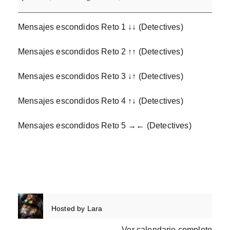
Mensajes escondidos Reto 1 ↓↓ (Detectives)
Mensajes escondidos Reto 2 ↑↑ (Detectives)
Mensajes escondidos Reto 3 ↓↑ (Detectives)
Mensajes escondidos Reto 4 ↑↓ (Detectives)
Mensajes escondidos Reto 5 →← (Detectives)
Hosted by
Lara
Ver calendario completo