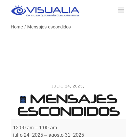
Skip
to
the
content
Home
Mensajes escondidos
JULIO 24, 2025
MENSAJES
ESCONDIDOS
Mensajes
escondidos
12:00 am
–
1:00 am
julio 24, 2025
–
agosto 31, 2025