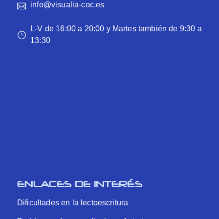
info@visualia-coc.es
L-V de 16:00 a 20:00 y Martes también de 9:30 a
13:30
ENLACES DE INTERÉS
Dificultades en la lectoescritura