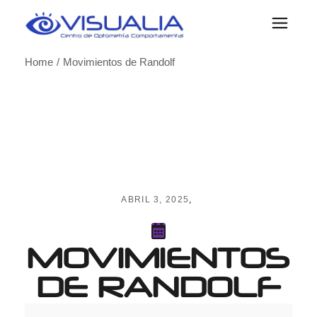
Skip
to
the
content
Home
Movimientos de Randolf
ABRIL 3, 2025
MOVIMIENTOS
DE RANDOLF
Movimientos