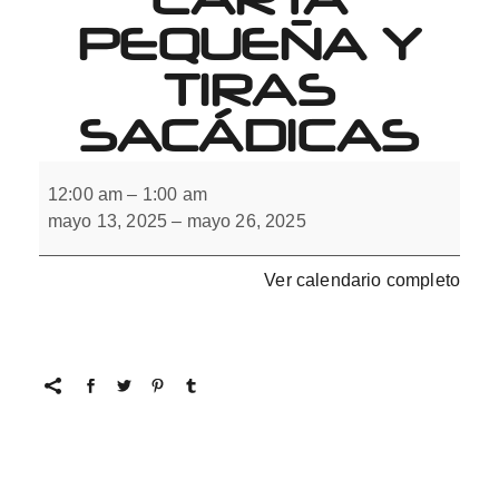
PEQUEÑA Y
TIRAS
SACÁDICAS
Movimientos
oculares
12:00 am
–
1:00 am
en
mayo 13, 2025
–
mayo 26, 2025
carta
pequeña
y
tiras
Ver calendario completo
sacádicas