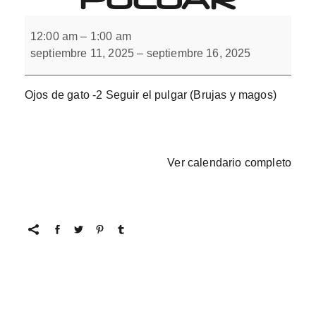
Ojos
de
12:00 am
–
1:00 am
gato
septiembre 11, 2025
–
septiembre 16, 2025
-2
Seguir
el
pulgar
Ojos de gato -2 Seguir el pulgar (Brujas y magos)
Ver calendario completo