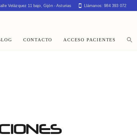
alle Velázquez 11 bajo, Gijón - Asturias
Llámanos: 984 393 072
BLOG
CONTACTO
ACCESO PACIENTES
ICIONES