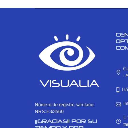
CE
OP
CO
Ca
- 
Ll
in
Número de registro sanitario:
NRS:E3/3560
L-
¡¡GRACIAS!! POR SU
ta
TIEMPO Y POR