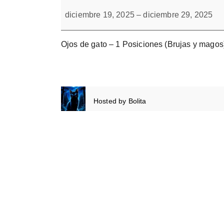
Ojos
Forbrain
de
diciembre 19, 2025
–
diciembre 29, 2025
gato.
9
Posiciones
Ojos de gato – 1 Posiciones (Brujas y magos
Hosted by
Bolita