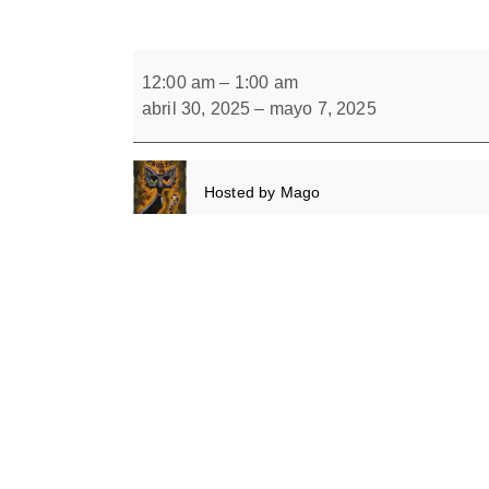
Forbrain
Parejas
naranja
12:00 am
–
1:00 am
con
abril 30, 2025
–
mayo 7, 2025
gafas
Rojo/Verde
Hosted by
Mago