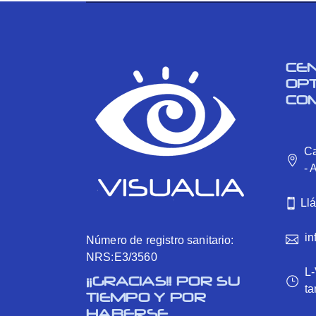
CE
OP
CO
Ca
- 
Ll
in
Número de registro sanitario:
NRS:E3/3560
L-
¡¡GRACIAS!! POR SU
ta
TIEMPO Y POR
HABERSE