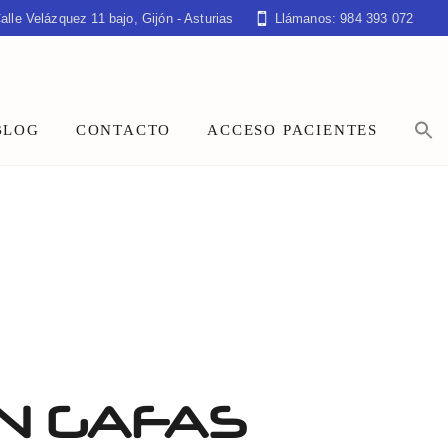
alle Velázquez 11 bajo, Gijón - Asturias
Llámanos: 984 393 072
BLOG
CONTACTO
ACCESO PACIENTES
N GAFAS