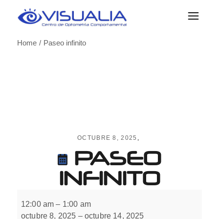
Skip
to
the
content
Home
Paseo infinito
OCTUBRE 8, 2025
PASEO
INFINITO
Paseo
infinito
12:00 am
–
1:00 am
octubre 8, 2025
–
octubre 14, 2025