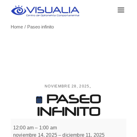
Skip
to
the
content
Home
Paseo infinito
NOVIEMBRE 28, 2025
PASEO
INFINITO
Paseo
infinito
12:00 am
–
1:00 am
noviembre 14, 2025
–
diciembre 11, 2025