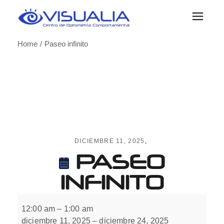
Skip
to
the
content
Home
Paseo infinito
DICIEMBRE 11, 2025
PASEO
INFINITO
Paseo
infinito
12:00 am
–
1:00 am
diciembre 11, 2025
–
diciembre 24, 2025