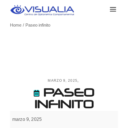
Skip
to
the
content
Home
Paseo infinito
MARZO 9, 2025
PASEO
INFINITO
Paseo
infinito
marzo 9, 2025