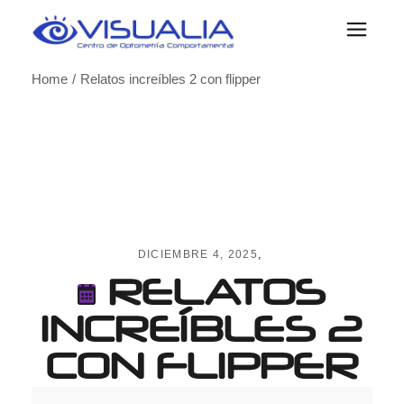
Skip
to
the
content
Home
Relatos increíbles 2 con flipper
DICIEMBRE 4, 2025
RELATOS
INCREÍBLES 2
CON FLIPPER
Relatos