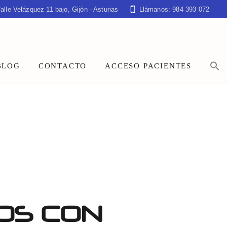
alle Velázquez 11 bajo, Gijón - Asturias
Llámanos: 984 393 072
BLOG
CONTACTO
ACCESO PACIENTES
OS CON