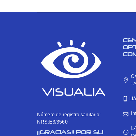
CE
OP
CO
Ca
- 
Ll
in
Número de registro sanitario:
NRS:E3/3560
L-
¡¡GRACIAS!! POR SU
ta