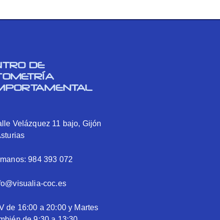
NTRO DE
TOMETRÍA
MPORTAMENTAL
lle Velázquez 11 bajo, Gijón
Asturias
ámanos: 984 393 072
fo@visualia-coc.es
V de 16:00 a 20:00 y Martes
mbién de 9:30 a 13:30