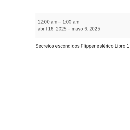
Forbrain
Secretos
escondidos
12:00 am
–
1:00 am
con
abril 16, 2025
–
mayo 6, 2025
Flipper
Secretos escondidos Flipper esférico Libro 1