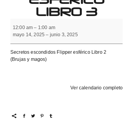
LIBRO 3
Secretos
escondidos
12:00 am
–
1:00 am
Flipper
mayo 14, 2025
–
junio 3, 2025
esférico
Libro
3
Secretos escondidos Flipper esférico Libro 2
(Brujas y magos)
Ver calendario completo