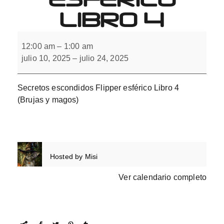
LIBRO 4
Secretos
escondidos
12:00 am
–
1:00 am
Flipper
julio 10, 2025
–
julio 24, 2025
esférico
Libro
4
Secretos escondidos Flipper esférico Libro 4
(Brujas y magos)
Hosted by
Misi
Ver calendario completo