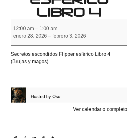
LIBRO 4
Secretos
escondidos
12:00 am
–
1:00 am
Flipper
enero 28, 2026
–
febrero 3, 2026
esférico
Libro
4
Secretos escondidos Flipper esférico Libro 4
(Brujas y magos)
Hosted by
Oso
Ver calendario completo