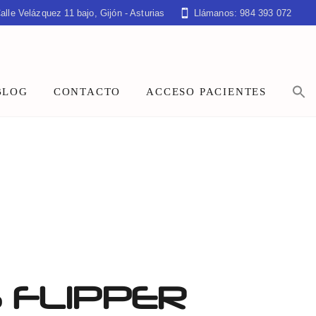
alle Velázquez 11 bajo, Gijón - Asturias
Llámanos: 984 393 072
BLOG
CONTACTO
ACCESO PACIENTES
 FLIPPER