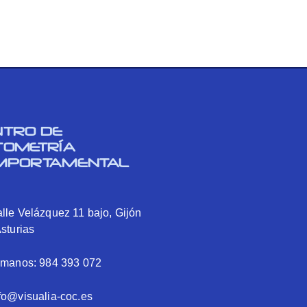
NTRO DE
TOMETRÍA
MPORTAMENTAL
lle Velázquez 11 bajo, Gijón
Asturias
ámanos: 984 393 072
fo@visualia-coc.es