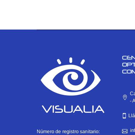
CE
OP
CO
Ca
- 
Ll
in
Número de registro sanitario: