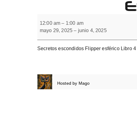
E
Forbrain
Secretos
escondidos
12:00 am
–
1:00 am
Flipper
mayo 29, 2025
–
junio 4, 2025
esférico
Libro
4
Secretos escondidos Flipper esférico Libro 4
Hosted by
Mago