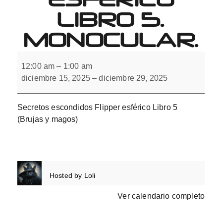
LIBRO 5.
MONOCULAR.
Secretos
escondidos
12:00 am
–
1:00 am
Flipper
diciembre 15, 2025
–
diciembre 29, 2025
esférico
Libro
5.
Monocular.
Secretos escondidos Flipper esférico Libro 5
(Brujas y magos)
Hosted by
Loli
Ver calendario completo