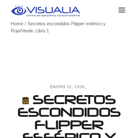
Skip
to
the
content
Home
Secretos escondidos Flipper esférico y
Rojo/Verde. Libro 1
ENERO 22, 2026
SECRETOS
ESCONDIDOS
FLIPPER
ESFÉRICO Y