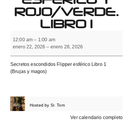
ROJO/VERDE.
LIBRO 1
Secretos
escondidos
12:00 am
–
1:00 am
Flipper
enero 22, 2026
–
enero 28, 2026
esférico
y
Rojo/Verde.
Libro
Secretos escondidos Flipper esférico Libro 1
1
(Brujas y magos)
Hosted by
Sr. Tom
Ver calendario completo