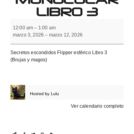
LIBRO 3
Secretos
escondidos
12:00 am
–
1:00 am
Flipper
marzo 3, 2026
–
marzo 12, 2026
monocular
Libro
3
Secretos escondidos Flipper esférico Libro 3
(Brujas y magos)
Hosted by
Lulu
Ver calendario completo