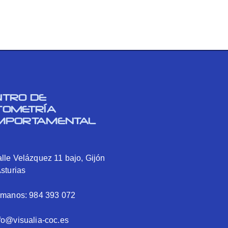
NTRO DE
TOMETRÍA
MPORTAMENTAL
lle Velázquez 11 bajo, Gijón
Asturias
ámanos: 984 393 072
fo@visualia-coc.es