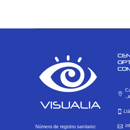
CE
OP
CO
Ca
- 
Ll
in
Número de registro sanitario: