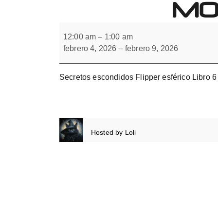
MO
Forbrain
Secretos
escondidos
12:00 am
–
1:00 am
Flipper
febrero 4, 2026
–
febrero 9, 2026
monocular.
Libro
6
Secretos escondidos Flipper esférico Libro 6
Hosted by
Loli