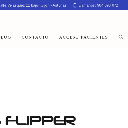
alle Velázquez 11 bajo, Gijón - Asturias
Llámanos: 984 393 072
BLOG
CONTACTO
ACCESO PACIENTES
 FLIPPER