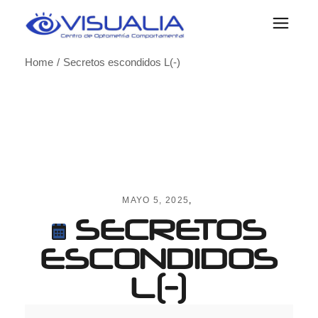
Skip
to
the
content
Home
Secretos escondidos L(-)
MAYO 5, 2025
SECRETOS
ESCONDIDOS
L(-)
Secretos