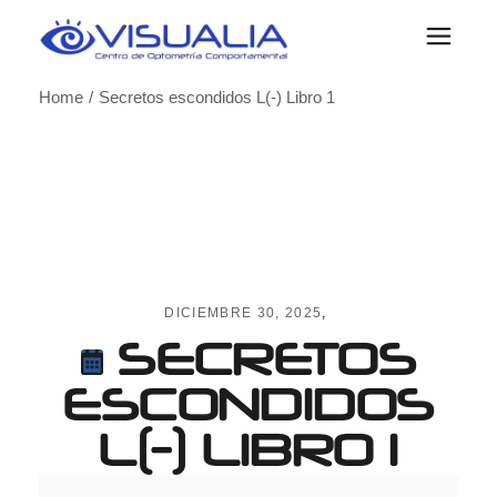
Skip
to
the
content
Home
Secretos escondidos L(-) Libro 1
DICIEMBRE 30, 2025
SECRETOS
ESCONDIDOS
L(-) LIBRO 1
Secretos