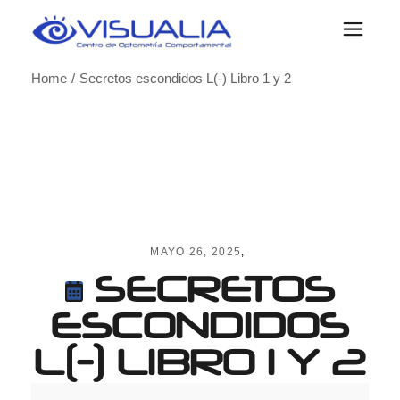
Skip
to
the
content
Home
Secretos escondidos L(-) Libro 1 y 2
MAYO 26, 2025
SECRETOS
ESCONDIDOS
L(-) LIBRO 1 Y 2
Secretos