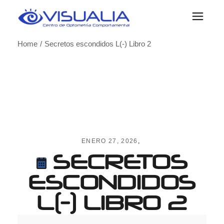
Skip
to
the
content
Home
Secretos escondidos L(-) Libro 2
ENERO 27, 2026
SECRETOS
ESCONDIDOS
L(-) LIBRO 2
Secretos