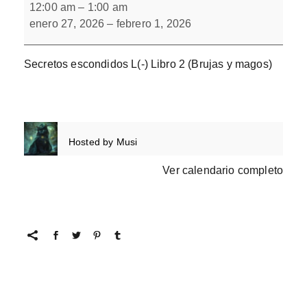
escondidos
12:00 am
–
1:00 am
L(-)
enero 27, 2026
–
febrero 1, 2026
Libro
2
Secretos escondidos L(-) Libro 2 (Brujas y magos)
Hosted by
Musi
Ver calendario completo