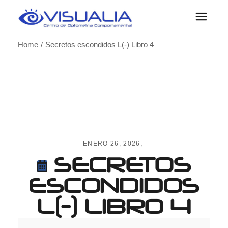
Skip
to
the
content
Home
Secretos escondidos L(-) Libro 4
ENERO 26, 2026
SECRETOS
ESCONDIDOS
L(-) LIBRO 4
Secretos