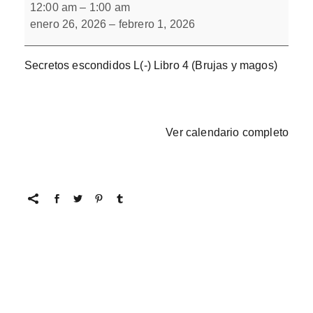
escondidos
12:00 am
–
1:00 am
L(-)
enero 26, 2026
–
febrero 1, 2026
Libro
4
Secretos escondidos L(-) Libro 4 (Brujas y magos)
Ver calendario completo