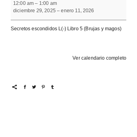
escondidos
12:00 am
–
1:00 am
L(-)
diciembre 29, 2025
–
enero 11, 2026
Libro
5
Secretos escondidos L(-) Libro 5 (Brujas y magos)
Ver calendario completo