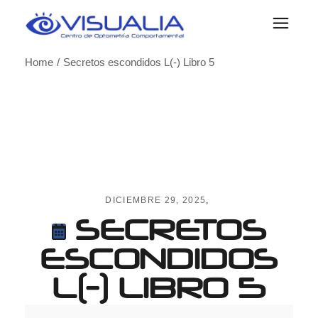
Skip
to
the
content
Home
Secretos escondidos L(-) Libro 5
DICIEMBRE 29, 2025
SECRETOS
ESCONDIDOS
L(-) LIBRO 5
Secretos