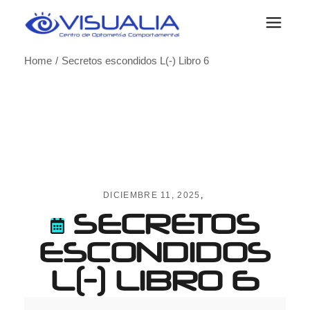
Skip
to
the
content
Home
Secretos escondidos L(-) Libro 6
DICIEMBRE 11, 2025
SECRETOS
ESCONDIDOS
L(-) LIBRO 6
Secretos