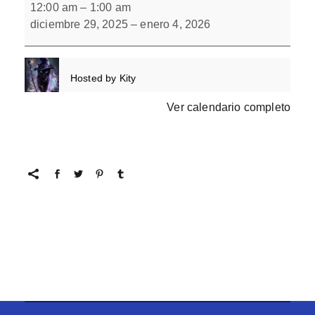
escondidos
12:00 am
–
1:00 am
L(-)
diciembre 29, 2025
–
enero 4, 2026
Libro
8
Hosted by
Kity
Ver calendario completo