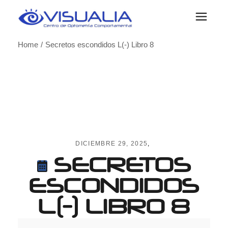
Skip
to
the
content
Home
Secretos escondidos L(-) Libro 8
DICIEMBRE 29, 2025
SECRETOS
ESCONDIDOS
L(-) LIBRO 8
Secretos