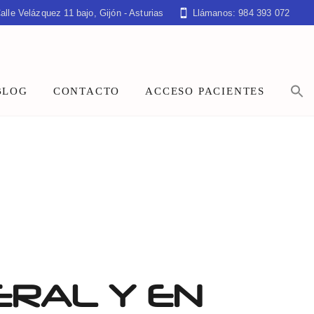
alle Velázquez 11 bajo, Gijón - Asturias
Llámanos: 984 393 072
BLOG
CONTACTO
ACCESO PACIENTES
RAL Y EN