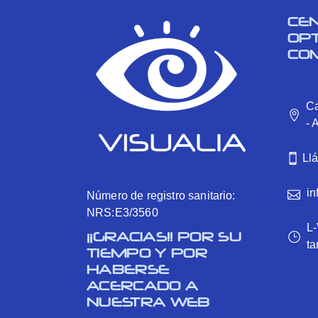
CE
OP
CO
Ca
- 
Ll
in
Número de registro sanitario:
NRS:E3/3560
L-
¡¡GRACIAS!! POR SU
ta
TIEMPO Y POR
HABERSE
ACERCADO A
NUESTRA WEB