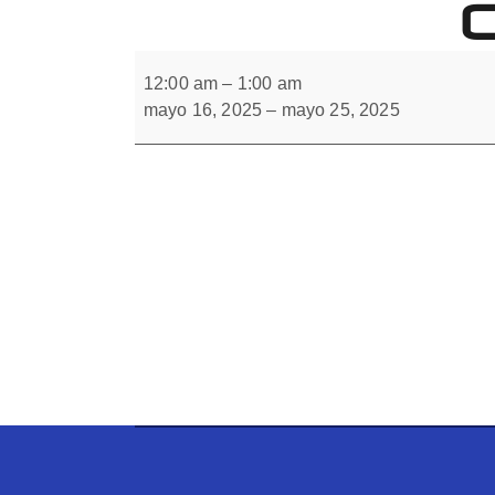
Forbrain
Soldado
en
12:00 am
–
1:00 am
homolateral
mayo 16, 2025
–
mayo 25, 2025
y
en
contralateral