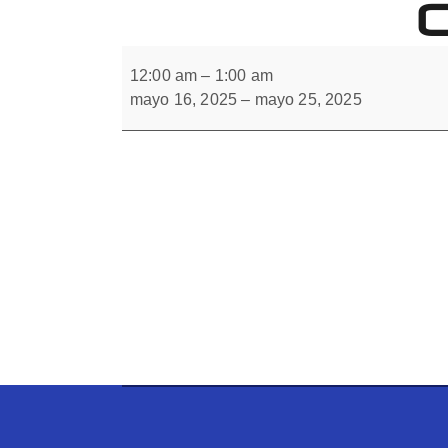
Forbrain
Soldado
en
12:00 am
–
1:00 am
homolateral
mayo 16, 2025
–
mayo 25, 2025
y
en
contralateral