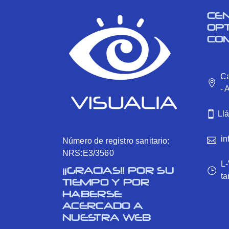
CE
OP
CO
Ca
- 
Ll
in
Número de registro sanitario:
NRS:E3/3560
L-
¡¡GRACIAS!! POR SU
ta
TIEMPO Y POR
HABERSE
ACERCADO A
NUESTRA WEB