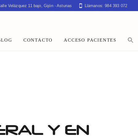
alle Velázquez 11 bajo, Gijón - Asturias
Llámanos: 984 393 072
BLOG
CONTACTO
ACCESO PACIENTES
RAL Y EN