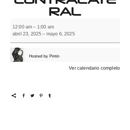
RAL
Soldado
en
12:00 am
–
1:00 am
homolateral
abril 23, 2025
–
mayo 6, 2025
y
en
contralateral
Hosted by
Pintin
Ver calendario completo