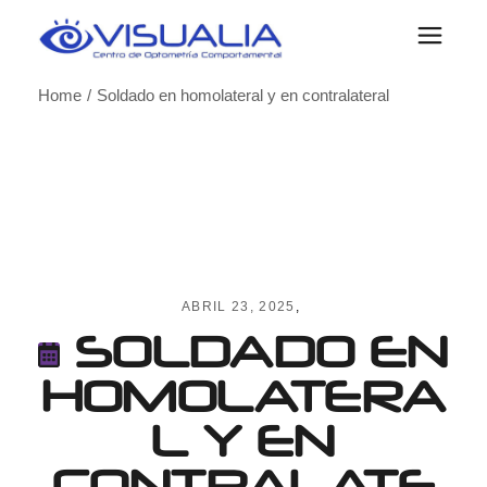
Skip
to
the
content
Home
Soldado en homolateral y en contralateral
ABRIL 23, 2025
SOLDADO EN
HOMOLATERA
L Y EN
CONTRALATE