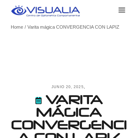
Skip
to
the
content
Home
Varita mágica CONVERGENCIA CON LAPIZ
JUNIO 20, 2025
VARITA
MÁGICA
CONVERGENCI
A CON LAPIZ