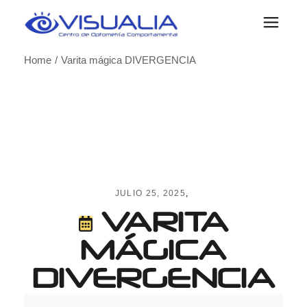
Skip
to
the
content
Home
Varita mágica DIVERGENCIA
JULIO 25, 2025
VARITA
MÁGICA
DIVERGENCIA
Varita