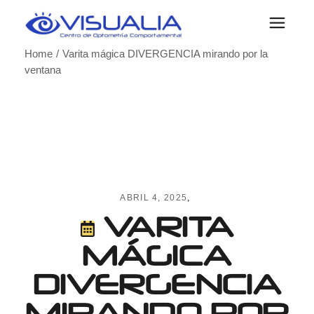
Skip
to
the
content
Home
Varita mágica DIVERGENCIA mirando por la
ventana
ABRIL 4, 2025
VARITA
MÁGICA
DIVERGENCIA
MIRANDO POR