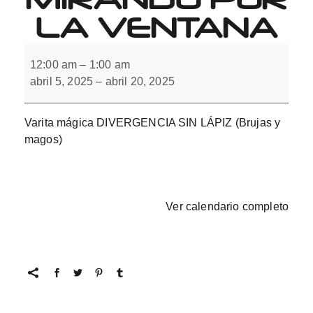
LA VENTANA
Varita
mágica
12:00 am
–
1:00 am
DIVERGENCIA
abril 5, 2025
–
abril 20, 2025
mirando
por
la
ventana
Varita mágica DIVERGENCIA SIN LÁPIZ (Brujas y
magos)
Ver calendario completo