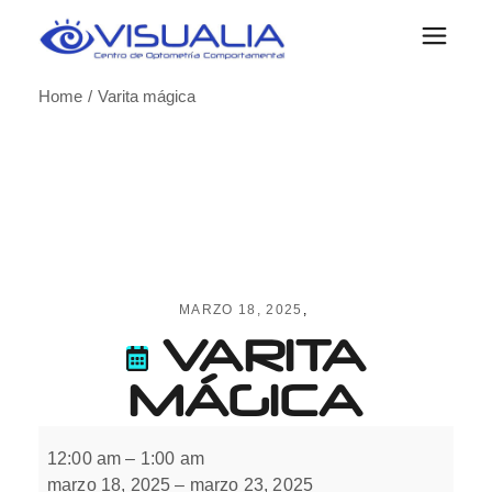
Skip
to
the
content
Home
Varita mágica
MARZO 18, 2025
VARITA
MÁGICA
Varita
mágica
12:00 am
–
1:00 am
marzo 18, 2025
–
marzo 23, 2025