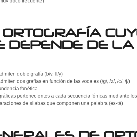
(muy poco frecuente)
 ORTOGRAFÍA CU
E DEPENDE DE L
iten doble grafía (b/v, ll/y)
en dos grafías en función de las vocales (/g/, /z/, /c/, /j/)
pondencia fonética
 gráficas pertenecientes a cada secuencia fónicas mediante lo
araciones de sílabas que componen una palabra (es-tá)
NERALES DE ORT