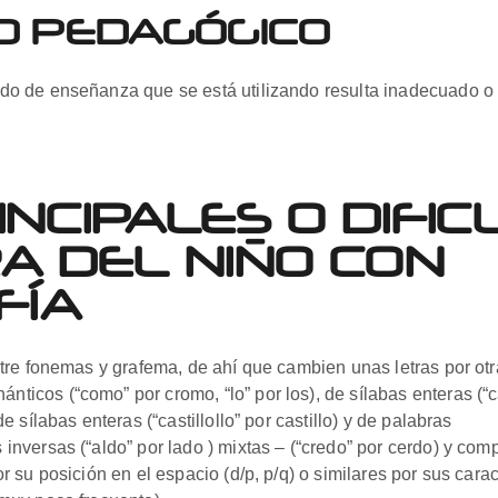
O PEDAGÓGICO
 de enseñanza que se está utilizando resulta inadecuado o n
NCIPALES O DIFIC
A DEL NIÑO CON
FÍA
entre fonemas y grafema, de ahí que cambien unas letras por o
icos (“como” por cromo, “lo” por los), de sílabas enteras (“ca
e sílabas enteras (“castillollo” por castillo) y de palabras
inversas (“aldo” por lado ) mixtas – (“credo” por cerdo) y comp
 su posición en el espacio (d/p, p/q) o similares por sus caract