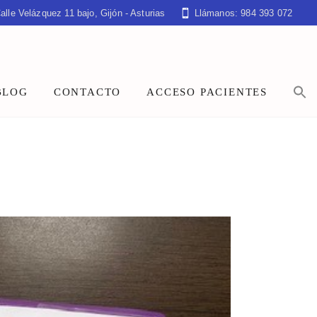
alle Velázquez 11 bajo, Gijón - Asturias
Llámanos: 984 393 072
BLOG
CONTACTO
ACCESO PACIENTES