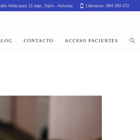
alle Velázquez 11 bajo, Gijón - Asturias
Llámanos: 984 393 072
BLOG
CONTACTO
ACCESO PACIENTES