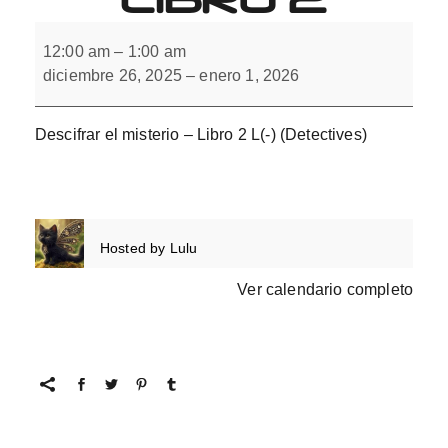
Descifrar
el
12:00 am
–
1:00 am
misterio
diciembre 26, 2025
–
enero 1, 2026
con
L(-).
Libro
2
Descifrar el misterio – Libro 2 L(-) (Detectives)
Hosted by
Lulu
Ver calendario completo