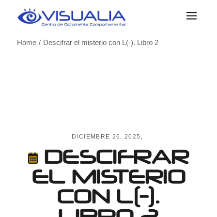
Skip
to
the
content
Home
Descifrar el misterio con L(-). Libro 2
DICIEMBRE 26, 2025
DESCIFRAR
EL MISTERIO
CON L(-).
LIBRO 2