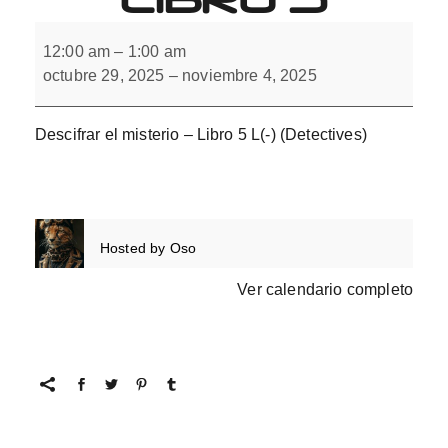
Descifrar
el
12:00 am
–
1:00 am
misterio
octubre 29, 2025
–
noviembre 4, 2025
con
L(-).
Libro
5
Descifrar el misterio – Libro 5 L(-) (Detectives)
Hosted by
Oso
Ver calendario completo