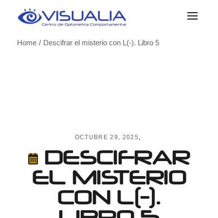
Skip
to
the
content
Home
Descifrar el misterio con L(-). Libro 5
OCTUBRE 29, 2025
DESCIFRAR
EL MISTERIO
CON L(-).
LIBRO 5