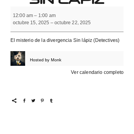
El
misterio
12:00 am
–
1:00 am
de
octubre 15, 2025
–
octubre 22, 2025
la
divergencia
Sin
lápiz
El misterio de la divergencia Sin lápiz (Detectives)
Hosted by
Monk
Ver calendario completo