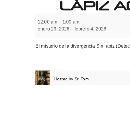
LÁPIZ 
Forbrain
El
misterio
12:00 am
–
1:00 am
de
enero 29, 2026
–
febrero 4, 2026
la
divergencia
Sin
lápiz
El misterio de la divergencia Sin lápiz (Detec
acercando
y
alejando
Hosted by
Sr. Tom