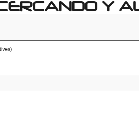
ACERCANDO Y A
tives)