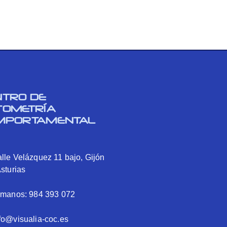
NTRO DE
TOMETRÍA
MPORTAMENTAL
lle Velázquez 11 bajo, Gijón
Asturias
ámanos: 984 393 072
fo@visualia-coc.es