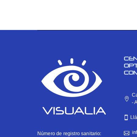
CE
OP
CO
Ca
- 
Ll
in
Número de registro sanitario: